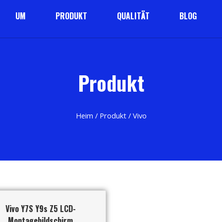
UM
PRODUKT
QUALITÄT
BLOG
Produkt
Heim
/
Produkt
/ Vivo
Vivo Y7S Y9s Z5 LCD-
Montagebildschirm