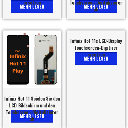
ersetzen
Touchscreen-Digitalisierer
MEHR LESEN
MEHR LESEN
ab
Infinix Hot 11s LCD-Display
Touchscreen-Digitizer
ersetzen
MEHR LESEN
Infinix Hot 11 Spielen Sie den
LCD-Bildschirm und den
Touchscreen-Digitalisierer
MEHR LESEN
ab