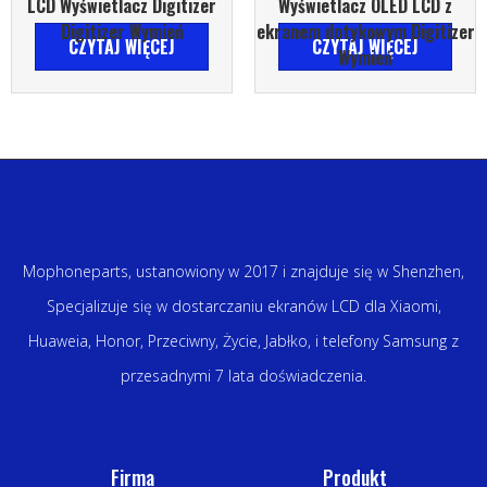
LCD Wyświetlacz Digitizer
Wyświetlacz OLED LCD z
Digitizer Wymień
ekranem dotykowym Digitizer
CZYTAJ WIĘCEJ
CZYTAJ WIĘCEJ
Wymień
Mophoneparts, ustanowiony w 2017 i znajduje się w Shenzhen,
Specjalizuje się w dostarczaniu ekranów LCD dla Xiaomi,
Huaweia, Honor, Przeciwny, Życie, Jabłko, i telefony Samsung z
przesadnymi 7 lata doświadczenia.
Firma
Produkt