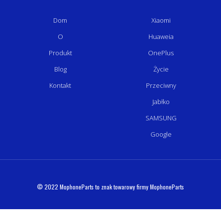
Dom
Xiaomi
O
Huaweia
Produkt
OnePlus
Blog
Życie
Kontakt
Przeciwny
Jabłko
SAMSUNG
Google
© 2022 MophoneParts to znak towarowy firmy MophoneParts