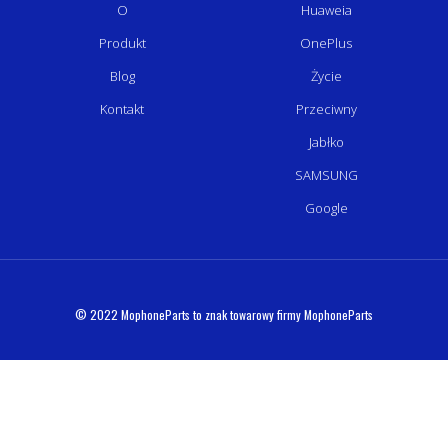
O
Huaweia
Produkt
OnePlus
Blog
Życie
Kontakt
Przeciwny
Jabłko
SAMSUNG
Google
© 2022 MophoneParts to znak towarowy firmy MophoneParts