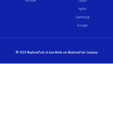
Kontakt
Oppo
Apfel
Samsung
Google
© 2022 MophoneParts ist eine Marke von MophoneParts Company