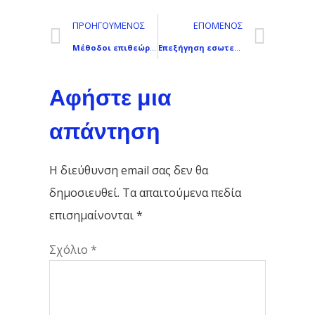
ΠΡΟΗΓΟΎΜΕΝΟΣ
ΕΠΌΜΕΝΟΣ
Μέθοδοι επιθεώρησης οθόνης LCD smartphone: Πρακτική δοκιμή για ελαττώματα, Επαφή, και Ποιότητα εμφάνισης
Επεξήγηση εσωτερικών εξαρτημάτων smartphone: Μέσα σε μια σύγχρονη ηλεκτρονική συσκευή ακριβείας
Αφήστε μια
απάντηση
Η διεύθυνση email σας δεν θα
δημοσιευθεί.
Τα απαιτούμενα πεδία
επισημαίνονται
*
Σχόλιο
*