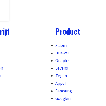
rijf
Product
Xiaomi
Huawei
t
Oneplus
en
Levend
t
Tegen
Appel
Samsung
Googlen