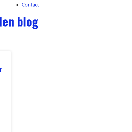
Contact
len blog
r
m