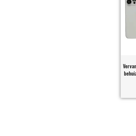
Vervan
behui