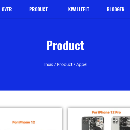
OVER
PRODUCT
KWALITEIT
BLOGGEN
Product
Thuis
/
Product
/ Appel