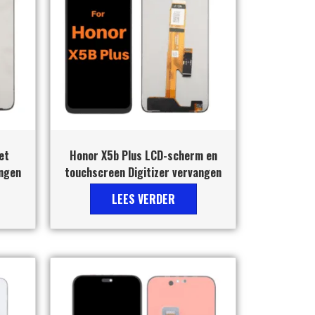
et
Honor X5b Plus LCD-scherm en
angen
touchscreen Digitizer vervangen
LEES VERDER