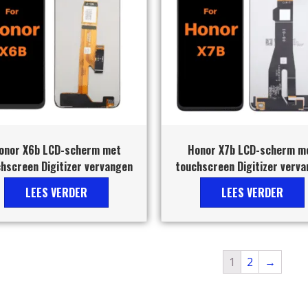
onor X6b LCD-scherm met
Honor X7b LCD-scherm m
hscreen Digitizer vervangen
touchscreen Digitizer verv
LEES VERDER
LEES VERDER
1
2
→