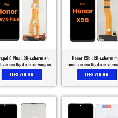
rspel 6 Plus LCD-scherm en
Honor X5b LCD-scherm m
hscreen Digitizer vervangen
touchscreen Digitizer verv
LEES VERDER
LEES VERDER