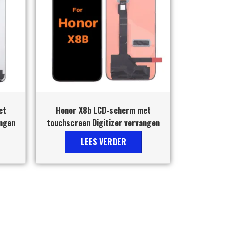
et
Honor X8b LCD-scherm met
angen
touchscreen Digitizer vervangen
LEES VERDER