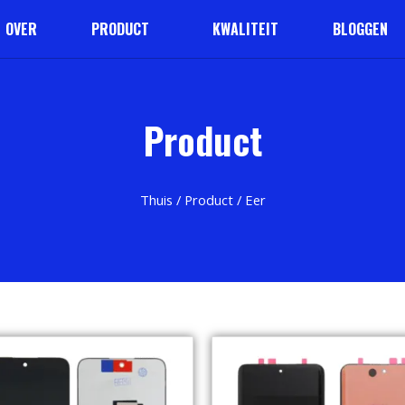
OVER
PRODUCT
KWALITEIT
BLOGGEN
Product
Thuis
/
Product
/ Eer