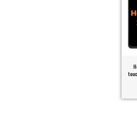
H
touc