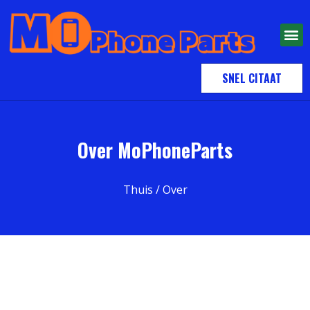
SNEL CITAAT
Over MoPhoneParts
Thuis
/ Over