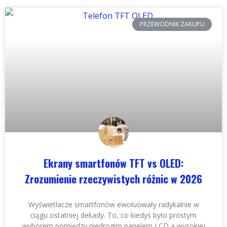
PRZEWODNIK ZAKUPU
Ekrany smartfonów TFT vs OLED:
Zrozumienie rzeczywistych różnic w 2026
Wyświetlacze smartfonów ewoluowały radykalnie w
ciągu ostatniej dekady. To, co kiedyś było prostym
wyborem pomiędzy niedrogim panelem LCD a wysokiej