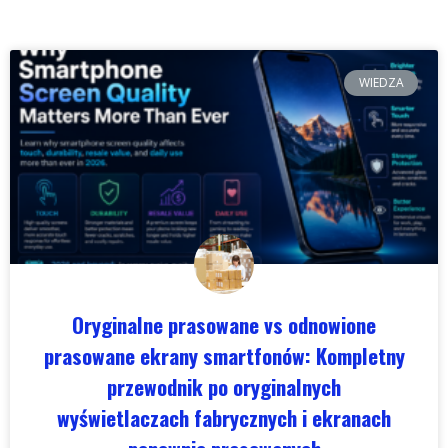
WIEDZA
Oryginalne prasowane vs odnowione
prasowane ekrany smartfonów: Kompletny
przewodnik po oryginalnych
wyświetlaczach fabrycznych i ekranach