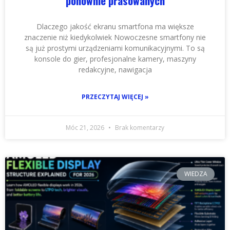
ponownie prasowanych
Dlaczego jakość ekranu smartfona ma większe
znaczenie niż kiedykolwiek Nowoczesne smartfony nie
są już prostymi urządzeniami komunikacyjnymi. To są
konsole do gier, profesjonalne kamery, maszyny
redakcyjne, nawigacja
PRZECZYTAJ WIĘCEJ »
Móc 21, 2026
Brak komentarzy
WIEDZA