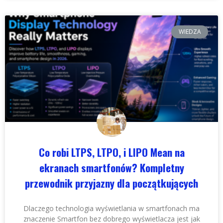
WIEDZA
Co robi LTPS, LTPO, i LIPO Mean na
ekranach smartfonów? Kompletny
przewodnik przyjazny dla początkujących
Dlaczego technologia wyświetlania w smartfonach ma
znaczenie Smartfon bez dobrego wyświetlacza jest jak