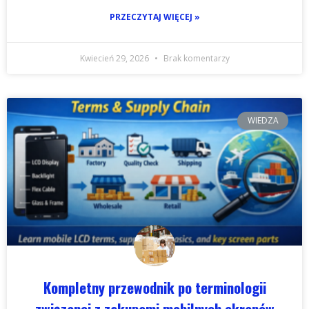
PRZECZYTAJ WIĘCEJ »
Kwiecień 29, 2026
Brak komentarzy
WIEDZA
Kompletny przewodnik po terminologii
związanej z zakupami mobilnych ekranów