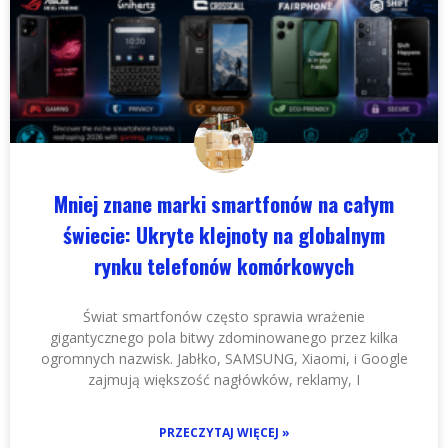
Mniej znane marki smartfonów na całym
świecie: Ukryte klejnoty na globalnym
rynku telefonów komórkowych
Świat smartfonów często sprawia wrażenie
gigantycznego pola bitwy zdominowanego przez kilka
ogromnych nazwisk. Jabłko, SAMSUNG, Xiaomi, i Google
zajmują większość nagłówków, reklamy, I
PRZECZYTAJ WIĘCEJ »