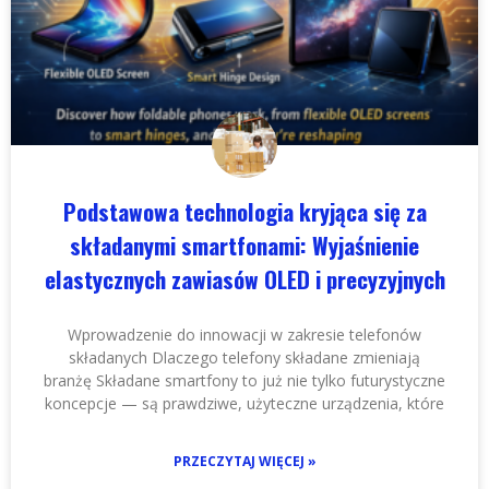
Podstawowa technologia kryjąca się za
składanymi smartfonami: Wyjaśnienie
elastycznych zawiasów OLED i precyzyjnych
Wprowadzenie do innowacji w zakresie telefonów
składanych Dlaczego telefony składane zmieniają
branżę Składane smartfony to już nie tylko futurystyczne
koncepcje — są prawdziwe, użyteczne urządzenia, które
PRZECZYTAJ WIĘCEJ »