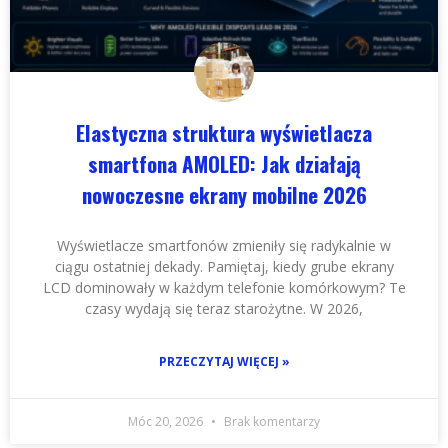
Elastyczna struktura wyświetlacza
smartfona AMOLED: Jak działają
nowoczesne ekrany mobilne 2026
Wyświetlacze smartfonów zmieniły się radykalnie w
ciągu ostatniej dekady. Pamiętaj, kiedy grube ekrany
LCD dominowały w każdym telefonie komórkowym? Te
czasy wydają się teraz starożytne. W 2026,
PRZECZYTAJ WIĘCEJ »
Móc 20, 2026
Brak komentarzy