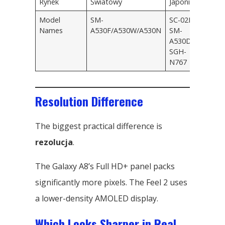
Rynek
Światowy
Japonia
Model
SM-
SC-02L /
Names
A530F/A530W/A530N
SM-
A530D /
SGH-
N767
Resolution Difference
The biggest practical difference is
rezolucja
.
The Galaxy A8’s Full HD+ panel packs
significantly more pixels
.
The Feel
2
uses
a lower-density AMOLED display
.
Which Looks Sharper in Real