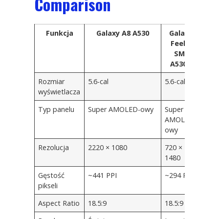
Comparison
Funkcja
Galaxy A8 A530
Galaxy
Feel
2
SM-
A530D
Rozmiar
5.6-cal
5.6-cal
wyświetlacza
Typ panelu
Super AMOLED-owy
Super
AMOLED-
owy
Rezolucja
2220 × 1080
720 ×
1480
Gęstość
~441 PPI
~294 PPI
pikseli
Aspect Ratio
18.5:9
18.5:9