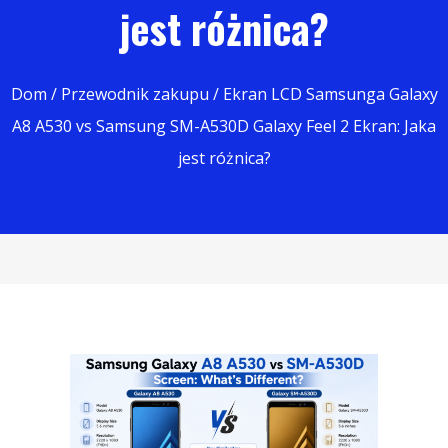
jest różnica?
Dom
/
Przewodnik zakupu
/ Ekran LCD Samsunga Galaxy
A8 A530 vs Samsung SM-A530D Galaxy Feel 2 Ekran: Jaka
jest różnica?