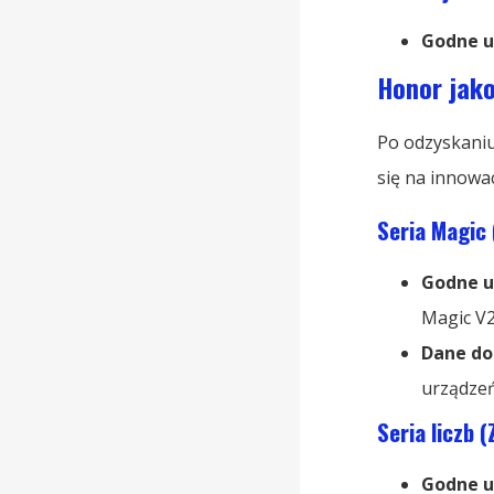
Godne u
Honor jak
Po odzyskaniu
się na innowa
Seria Magic
Godne u
Magic V2
Dane do
urządzeń
Seria liczb 
Godne u