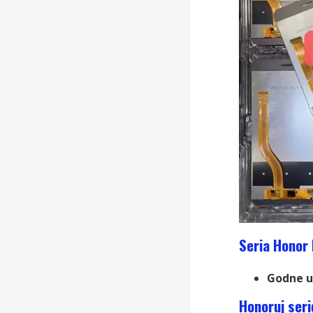
Seria Honor 
Godne u
Honoruj
seri