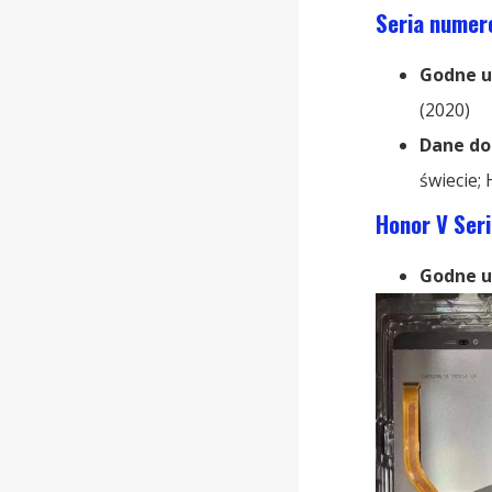
Seria numer
Godne u
(2020)
Dane do
świecie;
Honor V Seri
Godne u