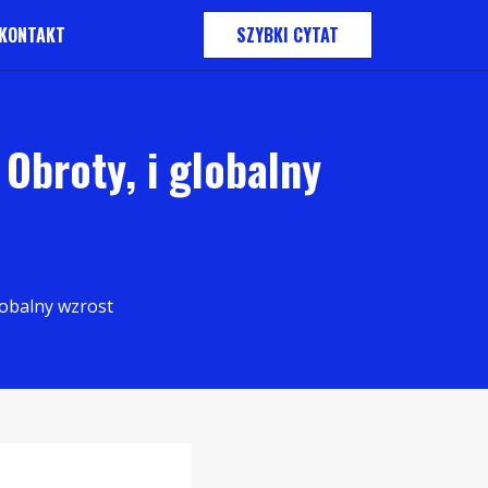
KONTAKT
SZYBKI CYTAT
broty, i globalny
obalny wzrost