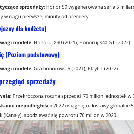
tyczące sprzedaży:
Honor 50 wygenerowana seria 5 miliar
y w ciągu pierwszej minuty od premiery.
yjazny dla budżetu)
wagi modele:
Honoruj
X30 (2021), Honoruj
X40 GT (2022)
rię (Poziom podstawowy)
wagi modele:
Gra honorowa 5 (2021), Play6T (2022)
przegląd sprzedaży
weia:
Przekroczona roczna sprzedaż 70 milion jednostek w 
skaniu niepodległości:
2022 osiągnięto dostawy globalne 5
k (Kanały), spodziewać się powrotu 70 milion w 2023.