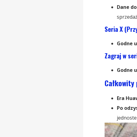
Dane do
sprzedaż
Seria X (Prz
Godne u
Zagraj w se
Godne u
Całkowity 
Era Hua
Po odzy
jednoste