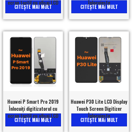
ecran tactil cu afișaj LCD
Înlocuiește
CITEŞTE MAI MULT
CITEŞTE MAI MULT
Huawei P Smart Pro 2019
Huawei P30 Lite LCD Display
Înlocuiți digitizatorul cu
Touch Screen Digitizer
ecran tactil cu afișaj LCD
Înlocuiește
CITEŞTE MAI MULT
CITEŞTE MAI MULT