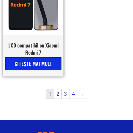
LCD compatibil cu Xiaomi
Redmi 7
CITEŞTE MAI MULT
1
2
3
4
→