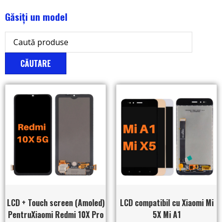
Găsiți un model
CĂUTARE
LCD + Touch screen (Amoled)
LCD compatibil cu Xiaomi Mi
PentruXiaomi Redmi 10X Pro
5X Mi A1