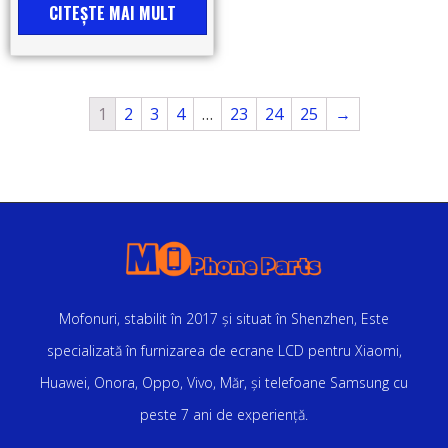
CITEŞTE MAI MULT
1
2
3
4
…
23
24
25
→
Mofonuri, stabilit în 2017 și situat în Shenzhen, Este
specializată în furnizarea de ecrane LCD pentru Xiaomi,
Huawei, Onora, Oppo, Vivo, Măr, și telefoane Samsung cu
peste 7 ani de experiență.