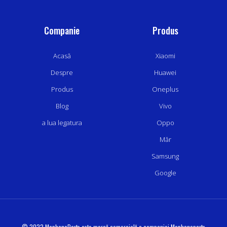
Companie
Produs
Acasă
Xiaomi
Despre
Huawei
Produs
Oneplus
Blog
Vivo
a lua legatura
Oppo
Măr
Samsung
Google
© 2022 MophoneParts este marcă comercială a companiei Mophoneparts