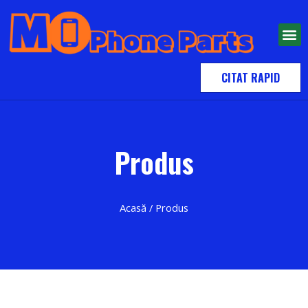
A LUA LEGAT
CITAT RAPID
Produs
Acasă
/ Produs