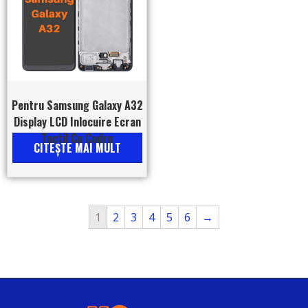
Pentru Samsung Galaxy A32
Display LCD Inlocuire Ecran
Tactil Cu Cadru
CITEŞTE MAI MULT
1
2
3
4
5
6
→