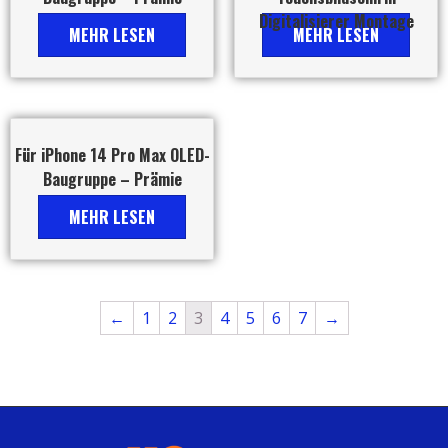
Digitalisierer Montage
MEHR LESEN
MEHR LESEN
Für iPhone 14 Pro Max OLED-
Baugruppe – Prämie
MEHR LESEN
←
1
2
3
4
5
6
7
→