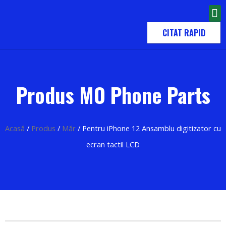
A LUA LEGAT
CITAT RAPID
Produs MO Phone Parts
Acasă
/
Produs
/
Măr
/ Pentru iPhone 12 Ansamblu digitizator cu
ecran tactil LCD