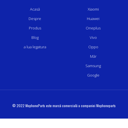
Acasă
Xiaomi
Despre
Huawei
Produs
Oneplus
Blog
Vivo
a lua legatura
Oppo
Măr
Samsung
Google
© 2022 MophoneParts este marcă comercială a companiei Mophoneparts