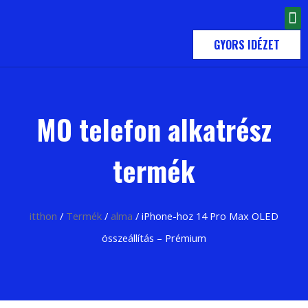
KAPCSOLATBA LÉPNI
GYORS IDÉZET
MO telefon alkatrész
termék
itthon
/
Termék
/
alma
/ iPhone-hoz 14 Pro Max OLED
összeállítás – Prémium