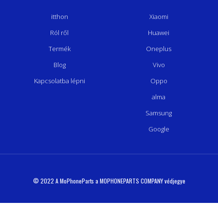
itthon
Xiaomi
Ról ről
Huawei
Termék
Oneplus
Blog
Vivo
Kapcsolatba lépni
Oppo
alma
Samsung
Google
© 2022 A MoPhoneParts a MOPHONEPARTS COMPANY védjegye