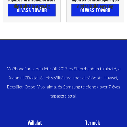
digitalizáló egység
digitalizáló egység
OLVASS TOVÁBB
OLVASS TOVÁBB
MoPhoneParts, ben létesült 2017 és Shenzhenben található, a
Xiaomi LCD-kijelzőinek szállítására specializálódott, Huawei,
Becsület, Oppo, Vivo, alma, és Samsung telefonok over 7 éves
tapasztalattal.
Vállalat
Termék