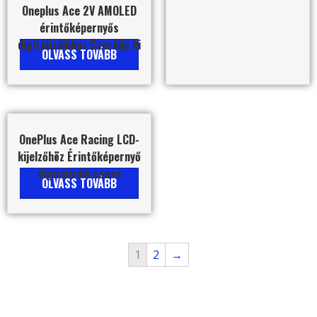
Oneplus Ace 2V AMOLED
érintőképernyős
digitalizálóhoz Cserélje ki
OLVASS TOVÁBB
OnePlus Ace Racing LCD-
kijelzőhöz Érintőképernyő
digitalizáló csere
OLVASS TOVÁBB
1
2
→