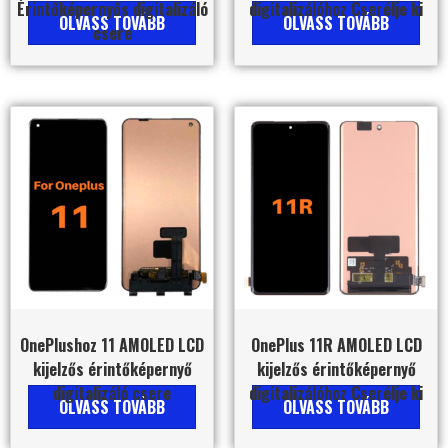
Érintőképernyős digitalizáló
digitalizálóhoz Cserélje ki
OLVASS TOVÁBB
OLVASS TOVÁBB
csere
OnePlushoz 11 AMOLED LCD
OnePlus 11R AMOLED LCD
kijelzős érintőképernyő
kijelzős érintőképernyő
digitalizáló csere
digitalizálóhoz Cserélje ki
OLVASS TOVÁBB
OLVASS TOVÁBB