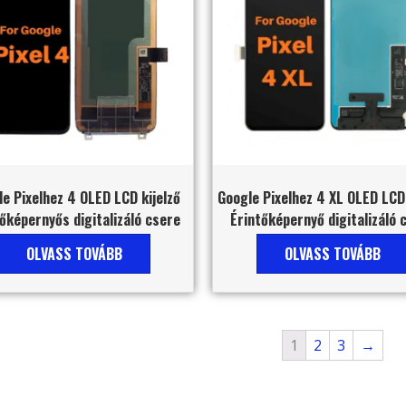
e Pixelhez 4 OLED LCD kijelző
Google Pixelhez 4 XL OLED LCD 
őképernyős digitalizáló csere
Érintőképernyő digitalizáló 
OLVASS TOVÁBB
OLVASS TOVÁBB
1
2
3
→