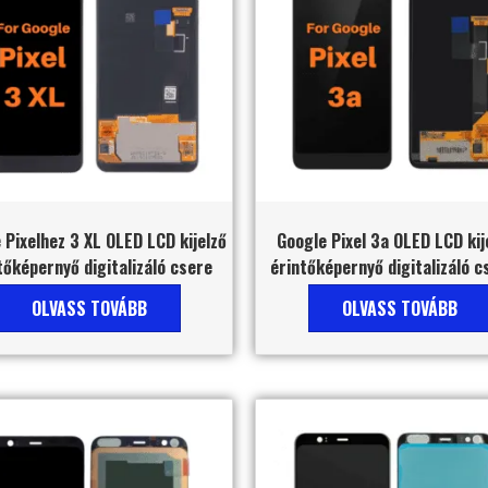
 Pixelhez 3 XL OLED LCD kijelző
Google Pixel 3a OLED LCD kij
tőképernyő digitalizáló csere
érintőképernyő digitalizáló c
OLVASS TOVÁBB
OLVASS TOVÁBB