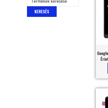
KERESÉS
Google
Érin