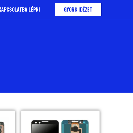
KAPCSOLATBA LÉPNI
GYORS IDÉZET