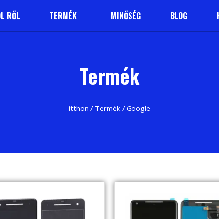
L RŐL
TERMÉK
MINŐSÉG
BLOG
Termék
itthon
/
Termék
/ Google