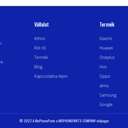
Vállalat
Termék
itthon
Xiaomi
n
Ról ről
Huawei
Termék
Oneplus
a,
Blog
Vivo
Kapcsolatba lépni
Oppo
alma
Samsung
Google
© 2022 A MoPhoneParts a MOPHONEPARTS COMPANY védjegye