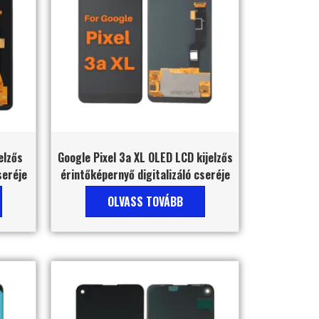
elzős
Google Pixel 3a XL OLED LCD kijelzős
seréje
érintőképernyő digitalizáló cseréje
OLVASS TOVÁBB