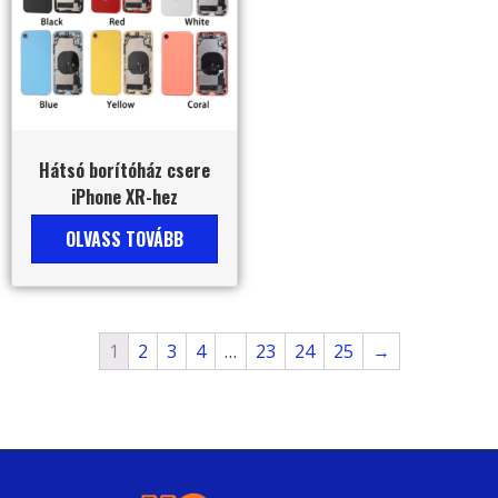
Hátsó borítóház csere
iPhone XR-hez
OLVASS TOVÁBB
1
2
3
4
…
23
24
25
→