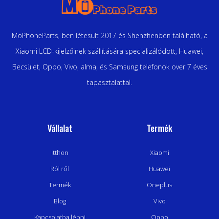
MoPhoneParts, ben létesült 2017 és Shenzhenben található, a
Xiaomi LCD-kijelzőinek szállítására specializálódott, Huawei,
Becsület, Oppo, Vivo, alma, és Samsung telefonok over 7 éves
tapasztalattal.
Vállalat
Termék
itthon
Xiaomi
Ról ről
Huawei
Termék
Oneplus
Blog
Vivo
Kapcsolatba lépni
Oppo