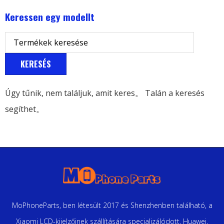
Keressen egy modellt
KERESÉS
Úgy tűnik, nem találjuk, amit keres。 Talán a keresés
segíthet。
MoPhoneParts, ben létesült 2017 és Shenzhenben található, a
Xiaomi LCD-kijelzőinek szállítására specializálódott, Huawei,