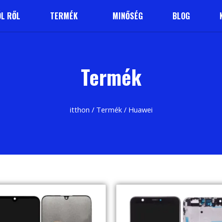
L RŐL
TERMÉK
MINŐSÉG
BLOG
Termék
itthon
/
Termék
/ Huawei