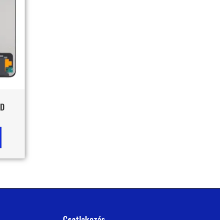
CD
Csatlakozás