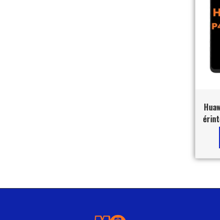
Huaw
érint