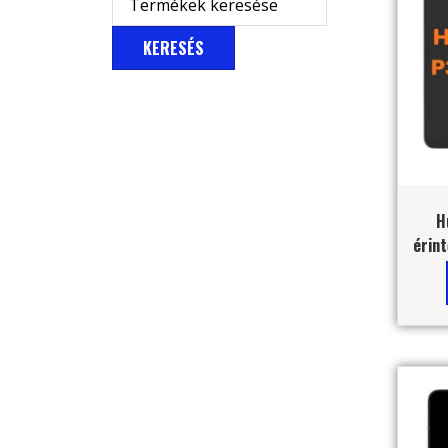
KERESÉS
H
érint