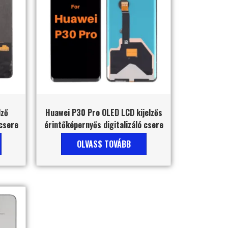
lző
Huawei P30 Pro OLED LCD kijelzős
 csere
érintőképernyős digitalizáló csere
OLVASS TOVÁBB