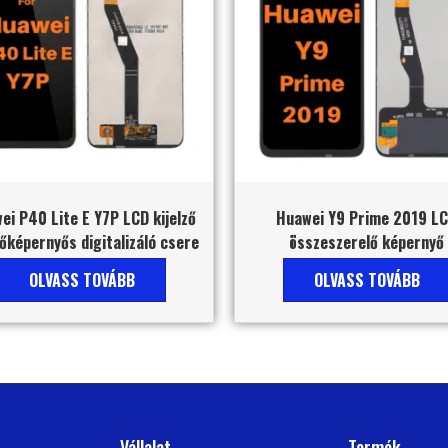
ei P40 Lite E Y7P LCD kijelző
Huawei Y9 Prime 2019 L
őképernyős digitalizáló csere
összeszerelő képernyő
OLVASS TOVÁBB
OLVASS TOVÁBB
Vállalat
Termék