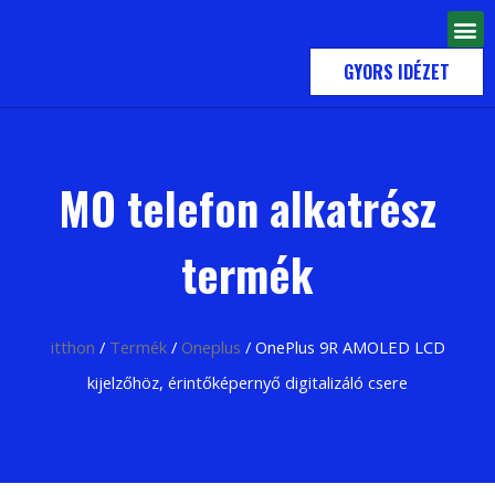
GYORS IDÉZET
MO telefon alkatrész
termék
itthon
/
Termék
/
Oneplus
/ OnePlus 9R AMOLED LCD
kijelzőhöz, érintőképernyő digitalizáló csere