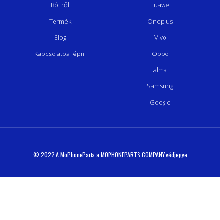
Ról ről
Huawei
Termék
Oneplus
Blog
Vivo
Kapcsolatba lépni
Oppo
alma
Samsung
Google
© 2022 A MoPhoneParts a MOPHONEPARTS COMPANY védjegye