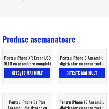
Produse asemanatoare
Pentru iPhone XR Ecran LCD
Pentru iPhone 8 Ansamblu
OLED cu asamblare completă
digitizator cu ecran tactil
a digitizatorului
LCD
CITEŞTE MAI MULT
CITEŞTE MAI MULT
Pentru iPhone 6s Plus
Pentru iPhone 13 Ansamblu
Ansamblu digitizator cu
digitizator cu ecran tactil