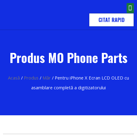
CITAT RAPID
Produs MO Phone Parts
Acasă
/
Produs
/
Măr
/ Pentru iPhone X Ecran LCD OLED cu
asamblare completă a digitizatorului