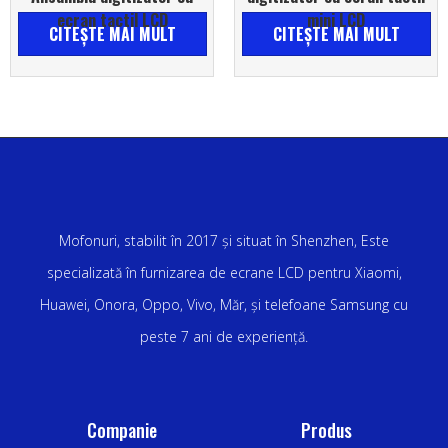
ecran tactil LCD
mini LCD
CITEŞTE MAI MULT
CITEŞTE MAI MULT
Mofonuri, stabilit în 2017 și situat în Shenzhen, Este
specializată în furnizarea de ecrane LCD pentru Xiaomi,
Huawei, Onora, Oppo, Vivo, Măr, și telefoane Samsung cu
peste 7 ani de experiență.
Companie
Produs