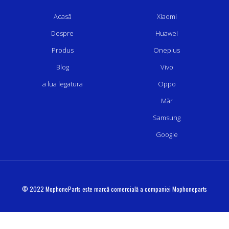
Acasă
Xiaomi
Despre
Huawei
Produs
Oneplus
Blog
Vivo
a lua legatura
Oppo
Măr
Samsung
Google
© 2022 MophoneParts este marcă comercială a companiei Mophoneparts