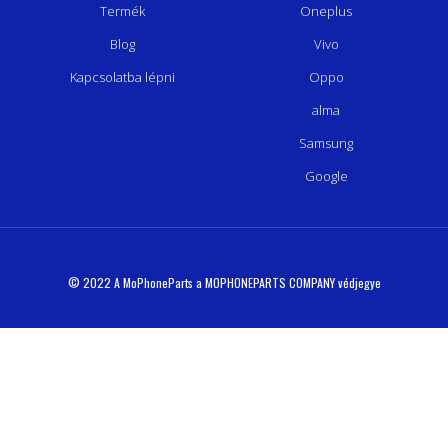
Termék
Oneplus
Blog
Vivo
Kapcsolatba lépni
Oppo
alma
Samsung
Google
© 2022 A MoPhoneParts a MOPHONEPARTS COMPANY védjegye