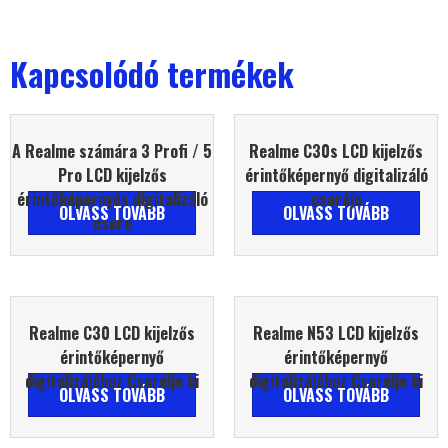
Kapcsolódó termékek
A Realme számára 3 Profi / 5
Realme C30s LCD kijelzős
Pro LCD kijelzős
érintőképernyő digitalizáló
érintőképernyős digitalizáló
cseréje
OLVASS TOVÁBB
OLVASS TOVÁBB
csere
Realme C30 LCD kijelzős
Realme N53 LCD kijelzős
érintőképernyő
érintőképernyő
digitalizálóhoz Cserélje ki
digitalizálóhoz Cserélje ki
OLVASS TOVÁBB
OLVASS TOVÁBB