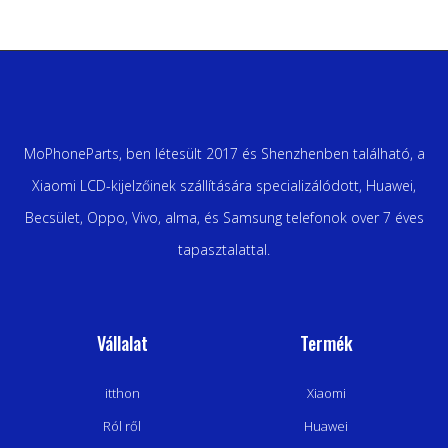
MoPhoneParts, ben létesült 2017 és Shenzhenben található, a
Xiaomi LCD-kijelzőinek szállítására specializálódott, Huawei,
Becsület, Oppo, Vivo, alma, és Samsung telefonok over 7 éves
tapasztalattal.
Vállalat
Termék
itthon
Xiaomi
Ról ről
Huawei