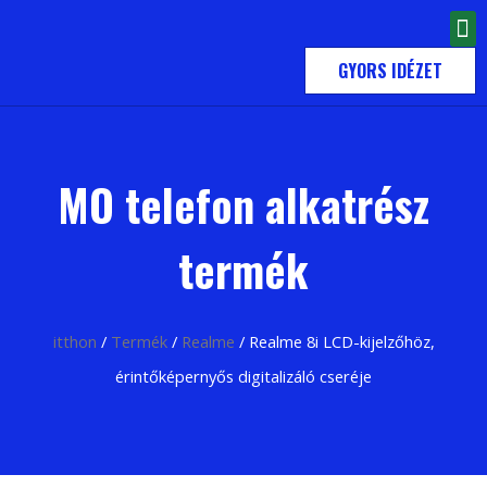
KAPCSOLATBA LÉPNI
GYORS IDÉZET
MO telefon alkatrész
termék
itthon
/
Termék
/
Realme
/ Realme 8i LCD-kijelzőhöz,
érintőképernyős digitalizáló cseréje