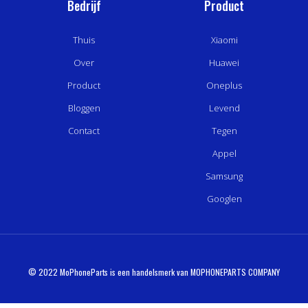
Bedrijf
Product
Thuis
Xiaomi
Over
Huawei
Product
Oneplus
Bloggen
Levend
Contact
Tegen
Appel
Samsung
Googlen
© 2022 MoPhoneParts is een handelsmerk van MOPHONEPARTS COMPANY