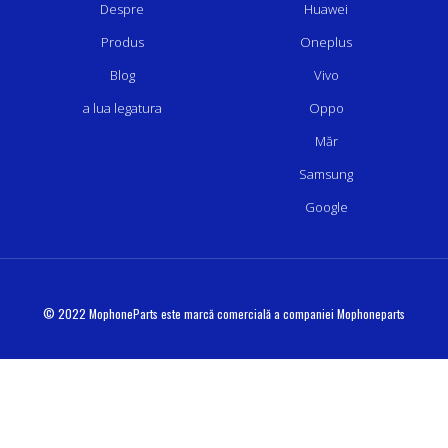
Despre
Huawei
Produs
Oneplus
Blog
Vivo
a lua legatura
Oppo
Măr
Samsung
Google
© 2022 MophoneParts este marcă comercială a companiei Mophoneparts