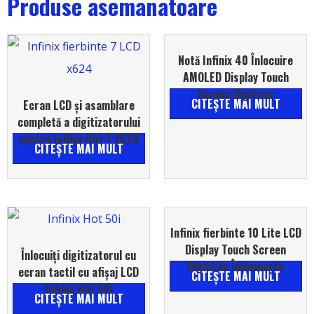
Produse asemanatoare
Notă Infinix 40 Înlocuire
AMOLED Display Touch
Screen Digitizer
CITEŞTE MAI MULT
Ecran LCD și asamblare
completă a digitizatorului
pentru Infinix Hot 7 X624
CITEŞTE MAI MULT
Infinix fierbinte 10 Lite LCD
Display Touch Screen
Înlocuiți digitizatorul cu
Digitizer Înlocuiește
ecran tactil cu afișaj LCD
CITEŞTE MAI MULT
Infinix Hot 50i
CITEŞTE MAI MULT