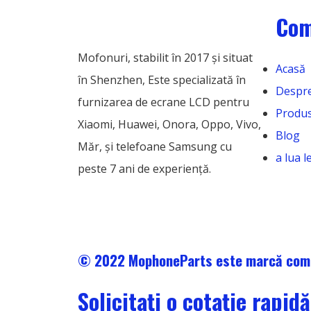
Com
Mofonuri, stabilit în 2017 și situat
Acasă
în Shenzhen, Este specializată în
Despr
furnizarea de ecrane LCD pentru
Produ
Xiaomi, Huawei, Onora, Oppo, Vivo,
Blog
Măr, și telefoane Samsung cu
a lua 
peste 7 ani de experiență.
© 2022 MophoneParts este marcă come
Solicitați o cotație rapidă