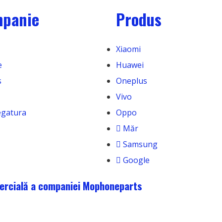
panie
Produs
Xiaomi
e
Huawei
s
Oneplus
Vivo
legatura
Oppo
Măr
Samsung
Google
rcială a companiei Mophoneparts