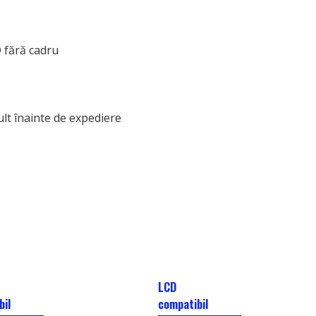
D fără cadru
ult înainte de expediere
LCD
bil
compatibil