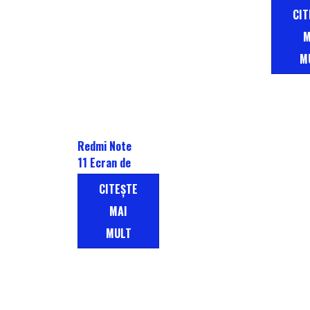
cu Xiaom
CIT
A2 Lite,
M
Redmi 6
M
Redmi Note
11 Ecran de
asamblare
CITEŞTE
LCD
MAI
MULT