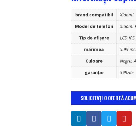
brand compatibil
Xiaomi
Model de telefon
Xiaomi 
Tip de afișare
LCD IPS
mărimea
5.99 inc
Culoare
Negru, A
garanție
399zile
SOLICITAȚI O OFERTĂ ACU