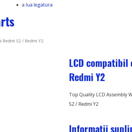
a lua legatura
rts
i Redmi S2 / Redmi Y2
LCD compatibil 
Redmi Y2
Top Quality LCD Assembly W
S2
/ Redmi Y2
Informații supl