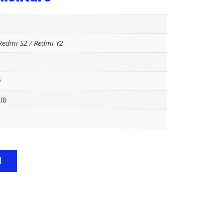
Redmi S2
/ Redmi Y2
i
lb
M