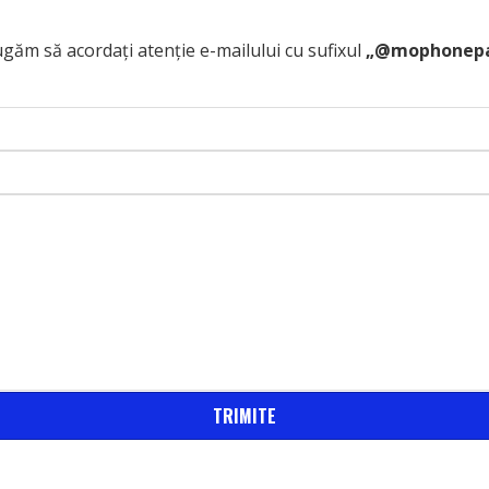
ugăm să acordați atenție e-mailului cu sufixul
„@mophonepa
TRIMITE