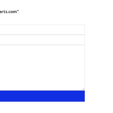
rts.com”
.