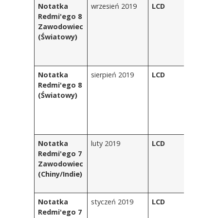
Notatka
wrzesień 2019
LCD
Pe
Redmi'ego 8
El
Zawodowiec
sz
(Światowy)
Zi
Z
P
Notatka
sierpień 2019
LCD
Kr
Redmi'ego 8
bł
(Światowy)
Bi
M
Fi
On
Notatka
luty 2019
LCD
M
Redmi'ego 7
C
Zawodowiec
Ni
(Chiny/Indie)
ma
cz
Notatka
styczeń 2019
LCD
On
Redmi'ego 7
Ni