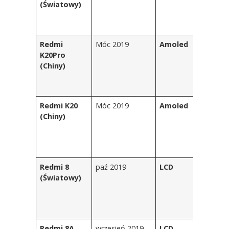
(Światowy)
m
M
C
Redmi
Móc 2019
Amoled
P
K20Pro
C
(Chiny)
Ni
lo
C
Redmi K20
Móc 2019
Amoled
P
(Chiny)
C
Ni
lo
C
Redmi 8
paź 2019
LCD
R
(Światowy)
cz
Sz
bł
cz
Redmi 8A
wrzesień 2019
LCD
Bł