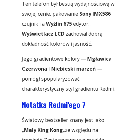
Ten telefon był bestią wydajnościową w
swojej cenie, pakowanie
Sony IMX586
czujnik i a
Wyżlin 675
edytor. .
Wyświetlacz LCD
zachował dobrą
dokładność kolorów i jasność.
Jego gradientowe kolory —
Mgławica
Czerwona
I
Niebieski marzeń
—
pomógł spopularyzować
charakterystyczny styl gradientu Redmi.
Notatka Redmi'ego 7
Światowy bestseller znany jest jako
„
Mały King Kong
„ze względu na
trwałość. Zastosowano w nim szkło