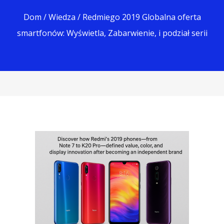
Dom
/
Wiedza
/ Redmiego 2019 Globalna oferta
smartfonów: Wyświetla, Zabarwienie, i podział serii