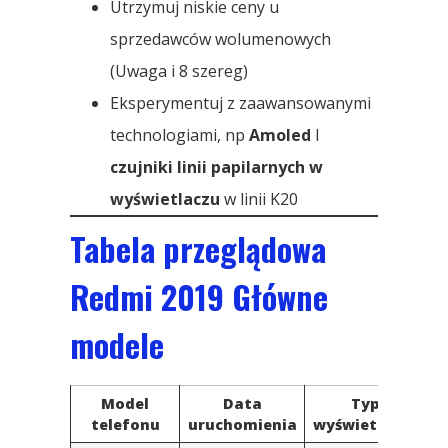
Utrzymuj niskie ceny u
sprzedawców wolumenowych
(Uwaga i 8 szereg)
Eksperymentuj z zaawansowanymi
technologiami, np
Amoled
I
czujniki linii papilarnych w
wyświetlaczu
w linii K20
Tabela przeglądowa
Redmi 2019 Główne
modele
Model
Data
Typ
Z
telefonu
uruchomienia
wyświetlacza