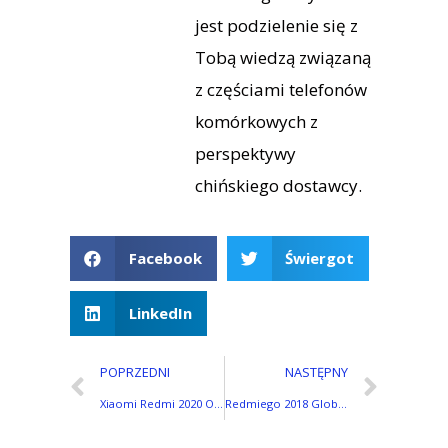
jest podzielenie się z
Tobą wiedzą związaną
z częściami telefonów
komórkowych z
perspektywy
chińskiego dostawcy.
Facebook
Świergot
LinkedIn
POPRZEDNI
NASTĘPNY
Xiaomi Redmi 2020 Oferta smartfonów: Wyświetla, Zabarwienie, i Globalne Różnice
Redmiego 2018 Globalna oferta smartfonów: Pełna lista modeli, Wyświetla, i Kolory