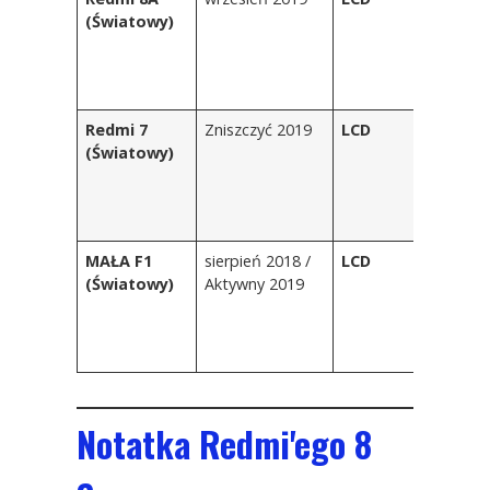
(Światowy)
C
z
sł
p
Redmi 7
Zniszczyć 2019
LCD
On
(Światowy)
Ni
m
M
C
MAŁA F1
sierpień 2018 /
LCD
Gr
(Światowy)
Aktywny 2019
cz
bł
C
R
Notatka Redmi'ego 8