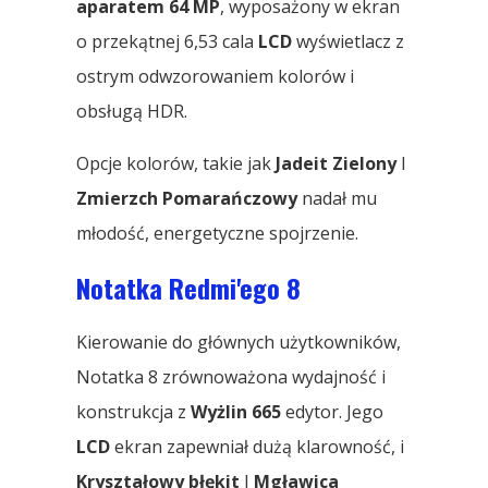
aparatem 64 MP
, wyposażony w ekran
o przekątnej 6,53 cala
LCD
wyświetlacz z
ostrym odwzorowaniem kolorów i
obsługą HDR.
Opcje kolorów, takie jak
Jadeit Zielony
I
Zmierzch Pomarańczowy
nadał mu
młodość, energetyczne spojrzenie.
Notatka Redmi'ego 8
Kierowanie do głównych użytkowników,
Notatka 8 zrównoważona wydajność i
konstrukcja z
Wyżlin 665
edytor. Jego
LCD
ekran zapewniał dużą klarowność, i
Kryształowy błękit
I
Mgławica