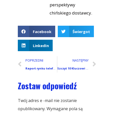
perspektywy
chińskiego dostawcy.
Facebook
Świergot
LinkedIn
POPRZEDNI
NASTĘPNY
Raport rynku telefonów komórkowych w Hiszpanii
Szczyt 10 Kluczowi dostawcy i partnerzy smartfonów Xiaomi/Redmi
Zostaw odpowiedź
Twój adres e -mail nie zostanie
opublikowany.
Wymagane pola są