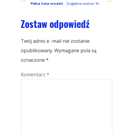
Pełna lista modeli smartfonów Redmi
Dogłębna analiza: Wyświetlane technologie w telefonach Xiaomi Redmi (IPS LCD vs.. AMOLED vs.. LTPO AMOLED)
Zostaw odpowiedź
Twój adres e -mail nie zostanie
opublikowany.
Wymagane pola są
oznaczone
*
Komentarz
*