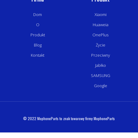
Dom
Xiaomi
O
Huaweia
Produkt
OnePlus
Blog
Życie
Kontakt
Przeciwny
Jabłko
SAMSUNG
Google
© 2022 MophoneParts to znak towarowy firmy MophoneParts