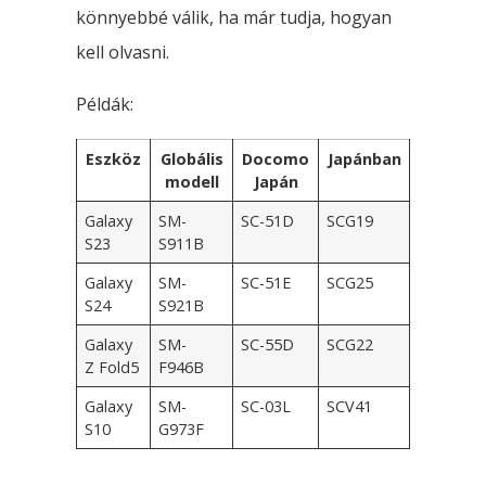
könnyebbé válik, ha már tudja, hogyan
kell olvasni.
Példák:
Eszköz
Globális
Docomo
Japánban
modell
Japán
Galaxy
SM-
SC-51D
SCG19
S23
S911B
Galaxy
SM-
SC-51E
SCG25
S24
S921B
Galaxy
SM-
SC-55D
SCG22
Z Fold5
F946B
Galaxy
SM-
SC-03L
SCV41
S10
G973F