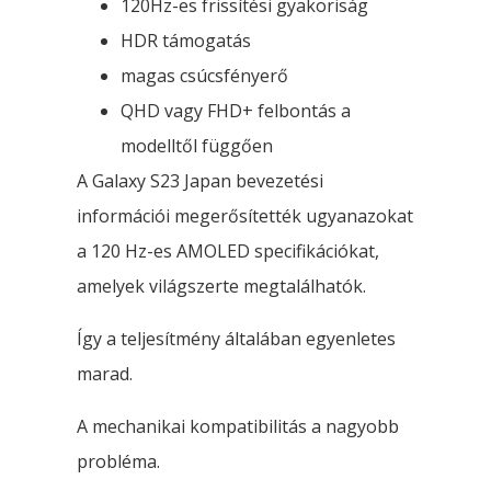
120Hz-es frissítési gyakoriság
HDR támogatás
magas csúcsfényerő
QHD vagy FHD+ felbontás a
modelltől függően
A Galaxy S23 Japan bevezetési
információi megerősítették ugyanazokat
a 120 Hz-es AMOLED specifikációkat,
amelyek világszerte megtalálhatók.
Így a teljesítmény általában egyenletes
marad.
A mechanikai kompatibilitás a nagyobb
probléma.