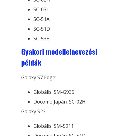
SC-03L
SC-51A
SC-51D
SC-53E
Gyakori modellelnevezési
példák
Galaxy S7 Edge:
Globális: SM-G935
Docomo Japán: SC-02H
Galaxy S23:
Globális: SM-S911
Docomo Japán: SC-51D