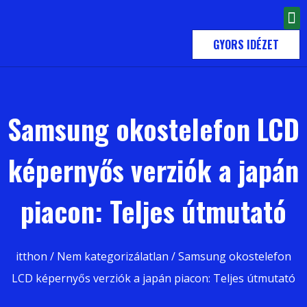
KAPCSOLATBA LÉPNI
GYORS IDÉZET
Samsung okostelefon LCD
képernyős verziók a japán
piacon: Teljes útmutató
itthon
/
Nem kategorizálatlan
/ Samsung okostelefon
LCD képernyős verziók a japán piacon: Teljes útmutató