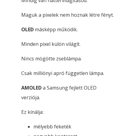
Mindig van háttérvilágításod.
Maguk a pixelek nem hoznak létre fényt.
OLED
másképp működik.
Minden pixel külön világít.
Nincs mögötte zseblámpa.
Csak milliónyi apró független lámpa.
AMOLED
a Samsung fejlett OLED
verziója.
Ez kínálja:
mélyebb feketék