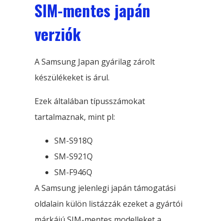
SIM-mentes japán
verziók
A Samsung Japan gyárilag zárolt
készülékeket is árul.
Ezek általában típusszámokat
tartalmaznak, mint pl:
SM-S918Q
SM-S921Q
SM-F946Q
A Samsung jelenlegi japán támogatási
oldalain külön listázzák ezeket a gyártói
márkájú SIM-mentes modelleket a