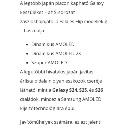
A legtöbb japán piacon kapható Galaxy
készüléket – az S-sorozat
zászlóshajójától a Fold és Flip modellekig
– használja:
Dinamikus AMOLED
Dinamikus AMOLED 2X
Szuper AMOLED
A legutóbbi hivatalos japán javítási
árlista oldalain olyan eszközök cseréje
látható, mint a
Galaxy S24
,
S25
, és
S26
családok, mindez a Samsung AMOLED
kijelzőtechnológiára épül.
Javítóműhelyek számára, ez azt jelenti,