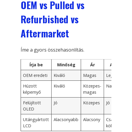
OEM vs Pulled vs
Refurbished vs
Aftermarket
Íme a gyors összehasonlítás.
Írja be
Minőség
Ár
Ajánlott
OEM eredeti
Kiváló
Magas
Legjobb
Húzott
Kiváló
Közepes-
Nagyon jó
képernyő
magas
Felújított
Jó
Közepes
Jó
OLED
Utángyártott
Alacsonyabb
Alacsony
Csak
LCD
költségvetés