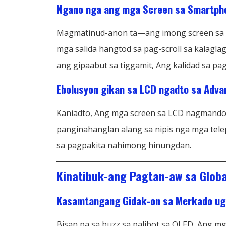
Ngano nga ang mga Screen sa Smartph
Magmatinud-anon ta—ang imong screen sa sm
mga salida hangtod sa pag-scroll sa kalagl
ang gipaabut sa tiggamit, Ang kalidad sa p
Ebolusyon gikan sa LCD ngadto sa Adva
Kaniadto, Ang mga screen sa LCD nagmando s
panginahanglan alang sa nipis nga mga tel
sa pagpakita nahimong hinungdan.
Kinatibuk-ang Pagtan-aw sa Glob
Kasamtangang Gidak-on sa Merkado ug
Bisan pa sa buzz sa palibot sa OLED, Ang m