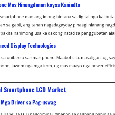
one Mas Hinungdanon kaysa Kaniadto
artphone mao ang imong bintana sa digital nga kalibuta
agan sa gabii, ang tanan nagadagayday pinaagi nianang na
agpakita nahimong usa ka dakong natad sa panggubatan ala
nced Display Technologies
a uniberso sa smartphone. Maabot sila, masaligan, ug say
epono, lawom nga mga itom, ug mas maayo nga power effici
al Smartphone LCD Market
 Mga Driver sa Pag-uswag
ga panel sa LCD nagdominar gihapon sa daghang bahin sa m