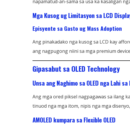
napamatud-an-sama sa usa ka kasaligan ng
Mga Kusog ug Limitasyon sa LCD Displa
Episyente sa Gasto ug Mass Adoption
Ang pinakadako nga kusog sa LCD kay afford
ang nagpugong niini sa mga premium device
Gipasabut sa OLED Technology
Unsa ang Naghimo sa OLED nga Lahi sa
Ang mga ored piksel nagpagawas sa ilang k
tinuod nga mga itom, nipis nga mga disenyo
AMOLED kumpara sa Flexible OLED