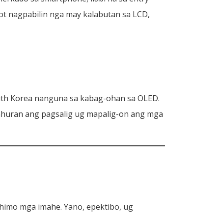
ot nagpabilin nga may kalabutan sa LCD,
outh Korea nanguna sa kabag-ohan sa OLED.
uran ang pagsalig ug mapalig-on ang mga
ahimo mga imahe. Yano, epektibo, ug