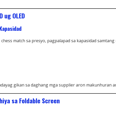
CD ug OLED
Kapasidad
 ka chess match sa presyo, pagpalapad sa kapasidad samta
dayag gikan sa daghang mga supplier aron makunhuran an
hiya sa Foldable Screen