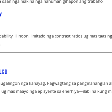
a daan nga makina nga nahuman gihapon ang trabaho.
y
ability. Hinoon, limitado nga contrast ratios ug mas taa
.
 LCD
augalingon nga kahayag, Pagwagtang sa panginahanglan ala
, ug mas maayo nga episyente sa enerhiya—ilabi na kung ma