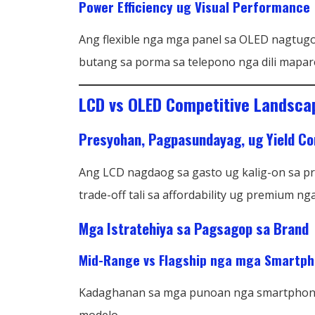
Power Efficiency ug Visual Performance
Ang flexible nga mga panel sa OLED nagtugo
butang sa porma sa telepono nga dili mapar
LCD vs OLED Competitive Landsca
Presyohan, Pagpasundayag, ug Yield C
Ang LCD nagdaog sa gasto ug kalig-on sa p
trade-off tali sa affordability ug premium ng
Mga Istratehiya sa Pagsagop sa Brand
Mid-Range vs Flagship nga mga Smartp
Kadaghanan sa mga punoan nga smartphone 