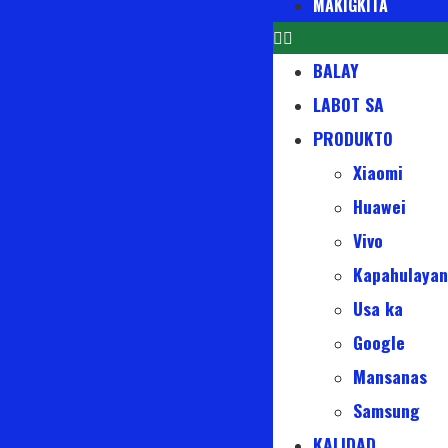
MAKIGKITA
BALAY
LABOT SA
PRODUKTO
Xiaomi
Huawei
Vivo
Kapahulayan
Usa ka
Google
Mansanas
Samsung
KALIDAD