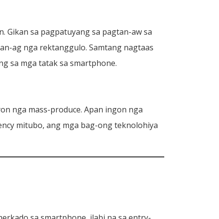
n. Gikan sa pagpatuyang sa pagtan-aw sa
gdan-ag nga rektanggulo. Samtang nagtaas
ng sa mga tatak sa smartphone.
on ​​nga mass-produce. Apan ingon nga
ency mitubo, ang mga bag-ong teknolohiya
erkado sa smartphone, ilabi na sa entry-