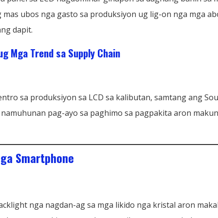
g mas ubos nga gasto sa produksiyon ug lig-on nga mga ab
ng dapit.
g Mga Trend sa Supply Chain
entro sa produksiyon sa LCD sa kalibutan, samtang ang S
namuhunan pag-ayo sa paghimo sa pagpakita aron makunh
mga Smartphone
acklight nga nagdan-ag sa mga likido nga kristal aron mak