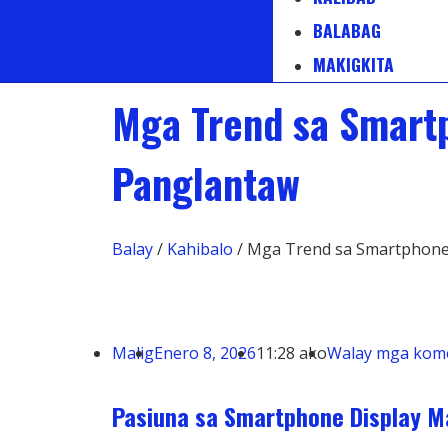
BALABAG
MAKIGKITA
Mga Trend sa Smart
Panglantaw
Balay
/
Kahibalo
/ Mga Trend sa Smartphone
Malig
Enero 8, 2026
11:28 ako
Walay mga kom
Pasiuna sa Smartphone Display M