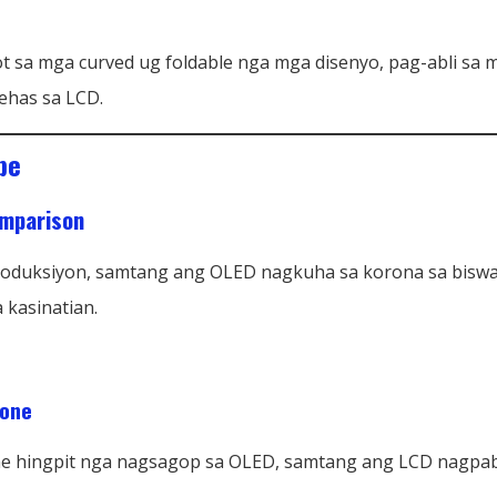
t sa mga curved ug foldable nga mga disenyo, pag-abli sa 
ehas sa LCD.
pe
omparison
roduksiyon, samtang ang OLED nagkuha sa korona sa biswal
a kasinatian.
hone
hingpit nga nagsagop sa OLED, samtang ang LCD nagpabil