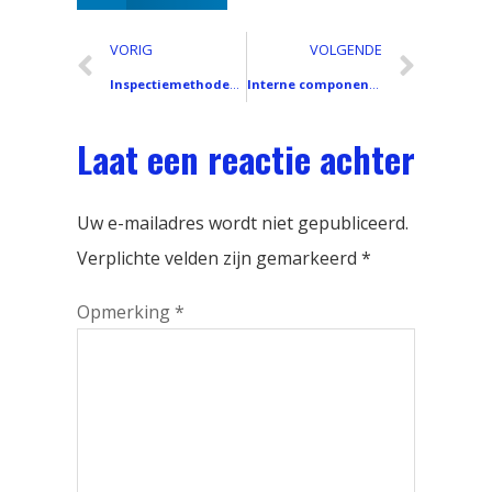
VORIG
VOLGENDE
Inspectiemethoden voor het LCD-scherm van smartphones: Praktisch testen op defecten, Aanraken, en weergavekwaliteit
Interne componenten van smartphones uitgelegd: Binnenin een modern elektronisch precisieapparaat
Laat een reactie achter
Uw e-mailadres wordt niet gepubliceerd.
Verplichte velden zijn gemarkeerd
*
Opmerking
*