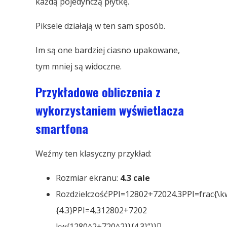
każdą pojedynczą płytkę.
Piksele działają w ten sam sposób.
Im są one bardziej ciasno upakowane,
tym mniej są widoczne.
Przykładowe obliczenia z
wykorzystaniem wyświetlacza
smartfona
Weźmy ten klasyczny przykład:
Rozmiar ekranu:
4.3 cale
RozdzielczośćPPI=12802+72024.3PPI=frac{\
{4.3}PPI=4,312802+7202​​
kw{1280^2+720^2}}{4.3}”}}