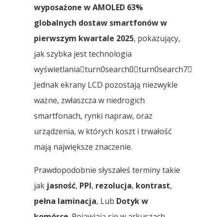
wyposażone w AMOLED 63%
globalnych dostaw smartfonów w
pierwszym kwartale 2025
, pokazujący,
jak szybka jest technologia
wyświetlaniaturn0search0turn0search7
Jednak ekrany LCD pozostają niezwykle
ważne, zwłaszcza w niedrogich
smartfonach, rynki napraw, oraz
urządzenia, w których koszt i trwałość
mają największe znaczenie.
Prawdopodobnie słyszałeś terminy takie
jak
jasność
,
PPI
,
rezolucja
,
kontrast
,
pełna laminacja
, Lub
Dotyk w
komórce
. Pojawiają się w arkuszach